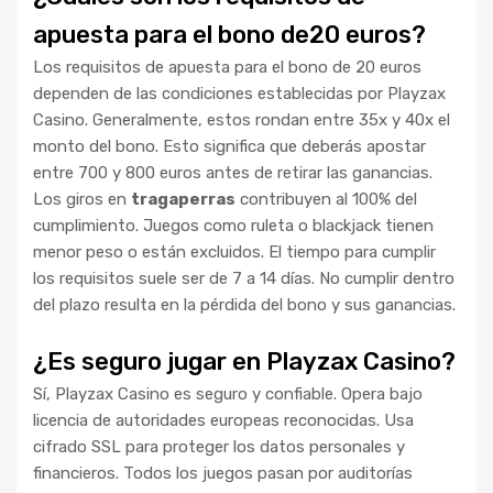
apuesta para el bono de20 euros?
Los requisitos de apuesta para el bono de 20 euros
dependen de las condiciones establecidas por Playzax
Casino. Generalmente, estos rondan entre 35x y 40x el
monto del bono. Esto significa que deberás apostar
entre 700 y 800 euros antes de retirar las ganancias.
Los giros en
tragaperras
contribuyen al 100% del
cumplimiento. Juegos como ruleta o blackjack tienen
menor peso o están excluidos. El tiempo para cumplir
los requisitos suele ser de 7 a 14 días. No cumplir dentro
del plazo resulta en la pérdida del bono y sus ganancias.
¿Es seguro jugar en Playzax Casino?
Sí, Playzax Casino es seguro y confiable. Opera bajo
licencia de autoridades europeas reconocidas. Usa
cifrado SSL para proteger los datos personales y
financieros. Todos los juegos pasan por auditorías