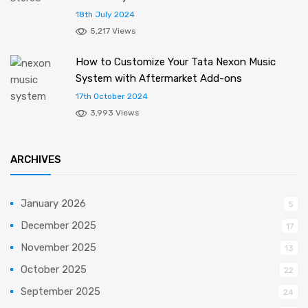
18th July 2024
5,217 Views
How to Customize Your Tata Nexon Music
System with Aftermarket Add-ons
17th October 2024
3,993 Views
ARCHIVES
January 2026
5
December 2025
17
November 2025
13
October 2025
22
September 2025
24