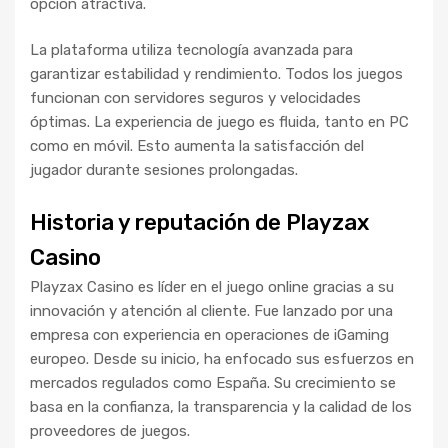
opción atractiva.
La plataforma utiliza tecnología avanzada para
garantizar estabilidad y rendimiento. Todos los juegos
funcionan con servidores seguros y velocidades
óptimas. La experiencia de juego es fluida, tanto en PC
como en móvil. Esto aumenta la satisfacción del
jugador durante sesiones prolongadas.
Historia y reputación de Playzax
Casino
Playzax Casino es líder en el juego online gracias a su
innovación y atención al cliente. Fue lanzado por una
empresa con experiencia en operaciones de iGaming
europeo. Desde su inicio, ha enfocado sus esfuerzos en
mercados regulados como España. Su crecimiento se
basa en la confianza, la transparencia y la calidad de los
proveedores de juegos.