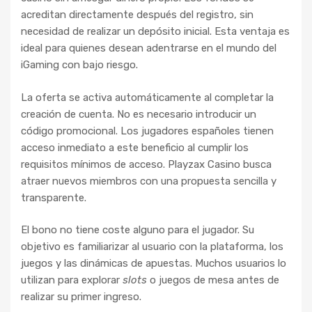
acreditan directamente después del registro, sin
necesidad de realizar un depósito inicial. Esta ventaja es
ideal para quienes desean adentrarse en el mundo del
iGaming con bajo riesgo.
La oferta se activa automáticamente al completar la
creación de cuenta. No es necesario introducir un
código promocional. Los jugadores españoles tienen
acceso inmediato a este beneficio al cumplir los
requisitos mínimos de acceso. Playzax Casino busca
atraer nuevos miembros con una propuesta sencilla y
transparente.
El bono no tiene coste alguno para el jugador. Su
objetivo es familiarizar al usuario con la plataforma, los
juegos y las dinámicas de apuestas. Muchos usuarios lo
utilizan para explorar
slots
o juegos de mesa antes de
realizar su primer ingreso.