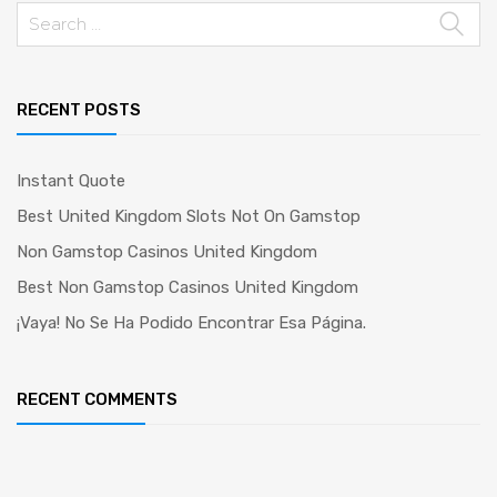
Search
for:
RECENT POSTS
Instant Quote
Best United Kingdom Slots Not On Gamstop
Non Gamstop Casinos United Kingdom
Best Non Gamstop Casinos United Kingdom
¡Vaya! No Se Ha Podido Encontrar Esa Página.
RECENT COMMENTS