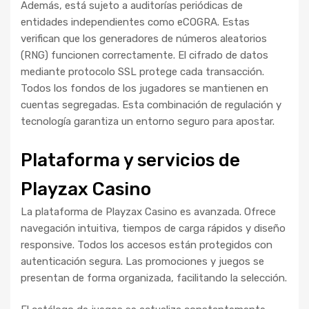
Además, está sujeto a auditorías periódicas de
entidades independientes como eCOGRA. Estas
verifican que los generadores de números aleatorios
(RNG) funcionen correctamente. El cifrado de datos
mediante protocolo SSL protege cada transacción.
Todos los fondos de los jugadores se mantienen en
cuentas segregadas. Esta combinación de regulación y
tecnología garantiza un entorno seguro para apostar.
Plataforma y servicios de
Playzax Casino
La plataforma de Playzax Casino es avanzada. Ofrece
navegación intuitiva, tiempos de carga rápidos y diseño
responsive. Todos los accesos están protegidos con
autenticación segura. Las promociones y juegos se
presentan de forma organizada, facilitando la selección.