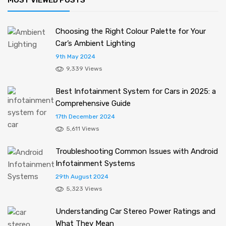
Choosing the Right Colour Palette for Your
Car’s Ambient Lighting
9th May 2024
9,339 Views
Best Infotainment System for Cars in 2025: a
Comprehensive Guide
17th December 2024
5,611 Views
Troubleshooting Common Issues with Android
Infotainment Systems
29th August 2024
5,323 Views
Understanding Car Stereo Power Ratings and
What They Mean