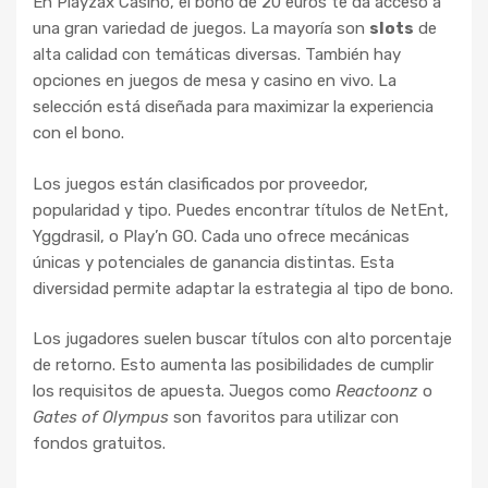
En Playzax Casino, el bono de 20 euros te da acceso a
una gran variedad de juegos. La mayoría son
slots
de
alta calidad con temáticas diversas. También hay
opciones en juegos de mesa y casino en vivo. La
selección está diseñada para maximizar la experiencia
con el bono.
Los juegos están clasificados por proveedor,
popularidad y tipo. Puedes encontrar títulos de NetEnt,
Yggdrasil, o Play’n GO. Cada uno ofrece mecánicas
únicas y potenciales de ganancia distintas. Esta
diversidad permite adaptar la estrategia al tipo de bono.
Los jugadores suelen buscar títulos con alto porcentaje
de retorno. Esto aumenta las posibilidades de cumplir
los requisitos de apuesta. Juegos como
Reactoonz
o
Gates of Olympus
son favoritos para utilizar con
fondos gratuitos.