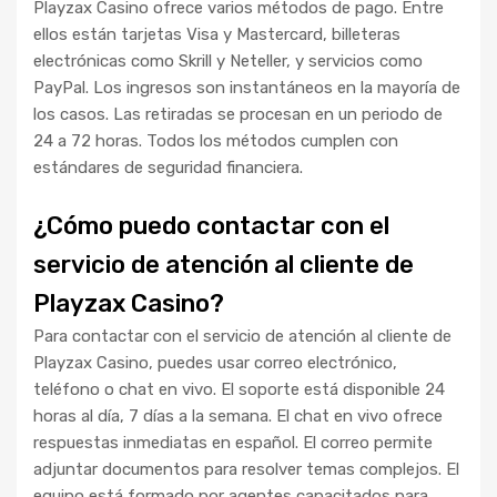
Playzax Casino ofrece varios métodos de pago. Entre
ellos están tarjetas Visa y Mastercard, billeteras
electrónicas como Skrill y Neteller, y servicios como
PayPal. Los ingresos son instantáneos en la mayoría de
los casos. Las retiradas se procesan en un periodo de
24 a 72 horas. Todos los métodos cumplen con
estándares de seguridad financiera.
¿Cómo puedo contactar con el
servicio de atención al cliente de
Playzax Casino?
Para contactar con el servicio de atención al cliente de
Playzax Casino, puedes usar correo electrónico,
teléfono o chat en vivo. El soporte está disponible 24
horas al día, 7 días a la semana. El chat en vivo ofrece
respuestas inmediatas en español. El correo permite
adjuntar documentos para resolver temas complejos. El
equipo está formado por agentes capacitados para