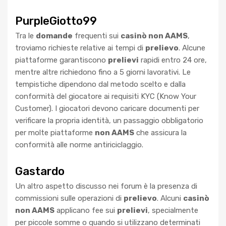
PurpleGiotto99
Tra le
domande
frequenti sui
casinò non AAMS
,
troviamo richieste relative ai tempi di
prelievo
. Alcune
piattaforme garantiscono
prelievi
rapidi entro 24 ore,
mentre altre richiedono fino a 5 giorni lavorativi. Le
tempistiche dipendono dal metodo scelto e dalla
conformità del giocatore ai requisiti KYC (Know Your
Customer). I giocatori devono caricare documenti per
verificare la propria identità, un passaggio obbligatorio
per molte piattaforme
non AAMS
che assicura la
conformità alle norme antiriciclaggio.
Gastardo
Un altro aspetto discusso nei forum è la presenza di
commissioni sulle operazioni di
prelievo
. Alcuni
casinò
non AAMS
applicano fee sui
prelievi
, specialmente
per piccole somme o quando si utilizzano determinati