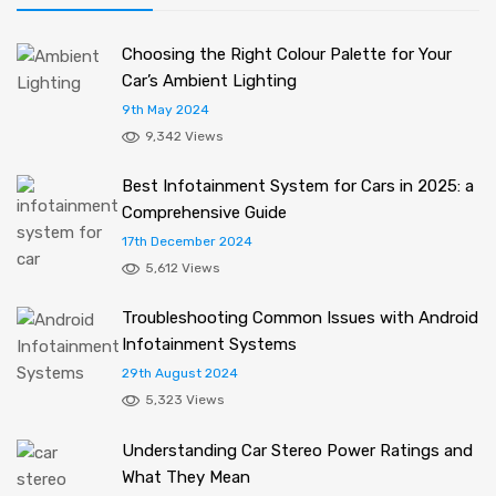
Choosing the Right Colour Palette for Your
Car’s Ambient Lighting
9th May 2024
9,342 Views
Best Infotainment System for Cars in 2025: a
Comprehensive Guide
17th December 2024
5,612 Views
Troubleshooting Common Issues with Android
Infotainment Systems
29th August 2024
5,323 Views
Understanding Car Stereo Power Ratings and
What They Mean