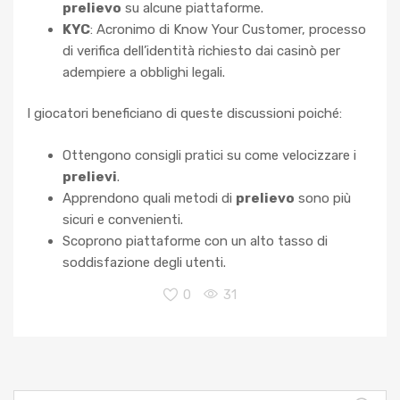
prelievo
su alcune piattaforme.
KYC
: Acronimo di Know Your Customer, processo
di verifica dell’identità richiesto dai casinò per
adempiere a obblighi legali.
I giocatori beneficiano di queste discussioni poiché:
Ottengono consigli pratici su come velocizzare i
prelievi
.
Apprendono quali metodi di
prelievo
sono più
sicuri e convenienti.
Scoprono piattaforme con un alto tasso di
soddisfazione degli utenti.
0
31