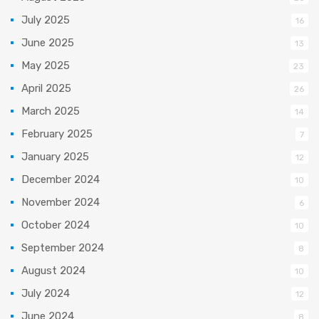
July 2025
16
June 2025
13
May 2025
23
April 2025
26
March 2025
14
February 2025
7
January 2025
12
December 2024
10
November 2024
6
October 2024
10
September 2024
8
August 2024
10
July 2024
12
June 2024
8