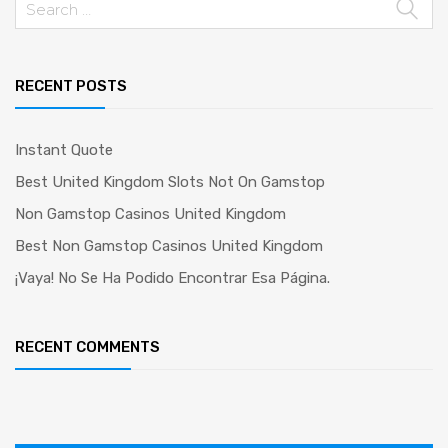
Search
for:
RECENT POSTS
Instant Quote
Best United Kingdom Slots Not On Gamstop
Non Gamstop Casinos United Kingdom
Best Non Gamstop Casinos United Kingdom
¡Vaya! No Se Ha Podido Encontrar Esa Página.
RECENT COMMENTS