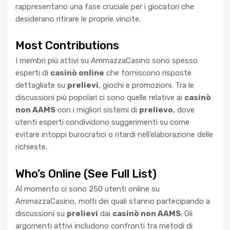
rappresentano una fase cruciale per i giocatori che
desiderano ritirare le proprie vincite.
Most Contributions
I membri più attivi su AmmazzaCasino sono spesso
esperti di
casinò online
che forniscono risposte
dettagliate su
prelievi
, giochi e promozioni. Tra le
discussioni più popolari ci sono quelle relative ai
casinò
non AAMS
con i migliori sistemi di
prelievo
, dove
utenti esperti condividono suggerimenti su come
evitare intoppi burocratici o ritardi nell’elaborazione delle
richieste.
Who’s Online (See Full List)
Al momento ci sono 250 utenti online su
AmmazzaCasino, molti dei quali stanno partecipando a
discussioni su
prelievi
dai
casinò non AAMS
. Gli
argomenti attivi includono confronti tra metodi di