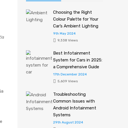
Choosing the Right
Colour Palette for Your
Car’s Ambient Lighting
9th May 2024
tis
9,338 Views
Best Infotainment
System for Cars in 2025:
a Comprehensive Guide
17th December 2024
5,609 Views
úa
Troubleshooting
Common Issues with
Android Infotainment
Systems
ue
29th August 2024