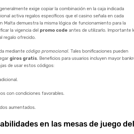
generalmente exige copiar la combinación en la caja indicada
onal activa regalos específicos que el casino señala en cada
n Malta demuestra la misma lógica de funcionamiento para la
icar la vigencia del
promo code
antes de utilizarlo. Importante l
l regalo ofrecido.
ida mediante
código promocional
. Tales bonificaciones pueden
regar
giros gratis
. Beneficios para usuarios incluyen mayor bankro
ajas de usar estos códigos:
dicional.
cos con condiciones favorables.
ndos aumentados.
abilidades en las mesas de juego de