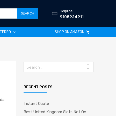
Helpline:
SEARCH
9108924911
STEREO
SHOP ON AMAZON
Search
for:
RECENT POSTS
ida
Instant Quote
Best United Kingdom Slots Not On