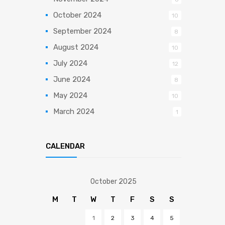
October 2024
10
September 2024
8
August 2024
10
July 2024
12
June 2024
8
May 2024
10
March 2024
1
CALENDAR
October 2025
M
T
W
T
F
S
S
1
2
3
4
5