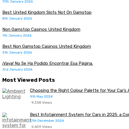
17th January 2026
Best United Kingdom Slots Not On Gamstop
8th January 2026
Non Gamstop Casinos United Kingdom
7th January 2026
Best Non Gamstop Casinos United Kingdom
5th January 2026
¡Vaya! No Se Ha Podido Encontrar Esa Página.
3rd January 2026
Most Viewed Posts
Choosing the Right Colour Palette for Your Car’s
9th May 2024
9,338 Views
Best Infotainment System for Cars in 2025: a C
17th December 2024
5,609 Views