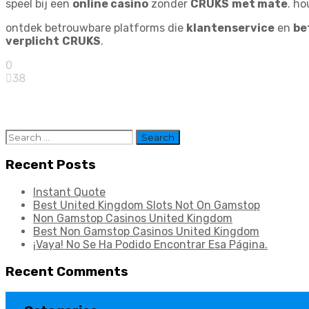
speel bij een
online casino
zonder
CRUKS
met mate
. h
ontdek betrouwbare platforms die
klantenservice
en
be
verplicht
CRUKS
.
0
38
Search
for:
Recent Posts
Instant Quote
Best United Kingdom Slots Not On Gamstop
Non Gamstop Casinos United Kingdom
Best Non Gamstop Casinos United Kingdom
¡Vaya! No Se Ha Podido Encontrar Esa Página.
Recent Comments