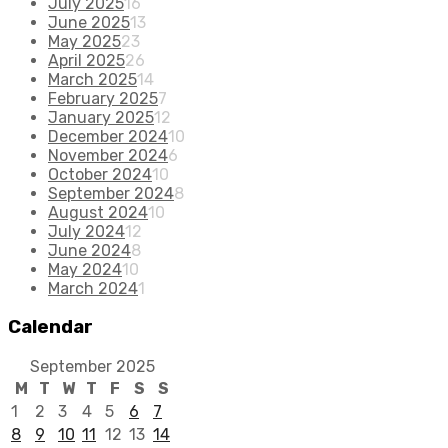
July 2025
16
June 2025
13
May 2025
23
April 2025
26
March 2025
14
February 2025
7
January 2025
12
December 2024
10
November 2024
6
October 2024
10
September 2024
8
August 2024
10
July 2024
12
June 2024
8
May 2024
10
March 2024
1
Calendar
September 2025
M
T
W
T
F
S
S
1
2
3
4
5
6
7
8
9
10
11
12
13
14