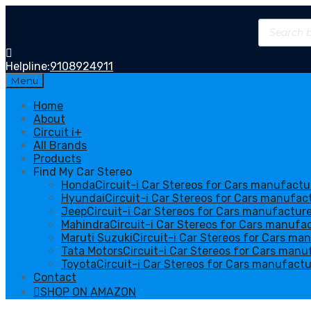
Products
search
Helpline:
9108924911
Skip
Menu
to
content
Home
About
Circuit i+
All Brands
Products
Find My Car Stereo
Honda
Circuit-i Car Stereos for Cars manufact
Hyundai
Circuit-i Car Stereos for Cars manufa
Jeep
Circuit-i Car Stereos for Cars manufactur
Mahindra
Circuit-i Car Stereos for Cars manufa
Maruti Suzuki
Circuit-i Car Stereos for Cars ma
Tata Motors
Circuit-i Car Stereos for Cars man
Toyota
Circuit-i Car Stereos for Cars manufactu
Contact
SHOP ON AMAZON