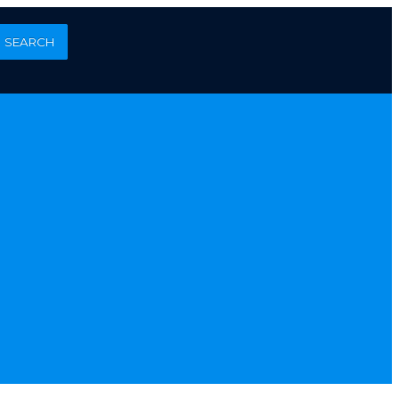
SEARCH