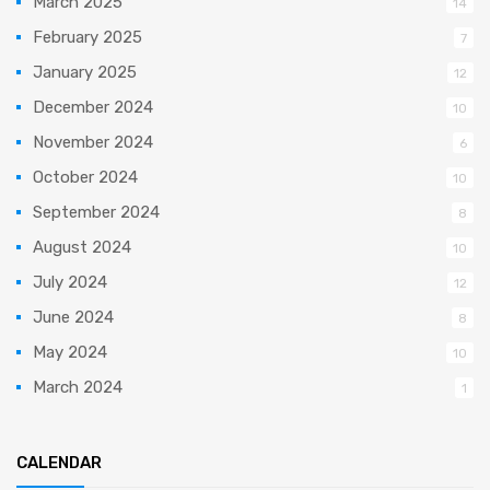
March 2025
14
February 2025
7
January 2025
12
December 2024
10
November 2024
6
October 2024
10
September 2024
8
August 2024
10
July 2024
12
June 2024
8
May 2024
10
March 2024
1
CALENDAR