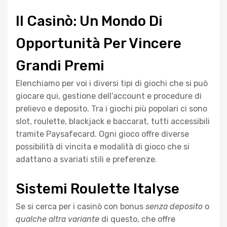
Il Casinò: Un Mondo Di
Opportunità Per Vincere
Grandi Premi
Elenchiamo per voi i diversi tipi di giochi che si può
giocare qui, gestione dell’account e procedure di
prelievo e deposito. Tra i giochi più popolari ci sono
slot, roulette, blackjack e baccarat, tutti accessibili
tramite Paysafecard. Ogni gioco offre diverse
possibilità di vincita e modalità di gioco che si
adattano a svariati stili e preferenze.
Sistemi Roulette Italyse
Se si cerca per i casinò con bonus
senza deposito
o
qualche altra variante
di questo, che offre