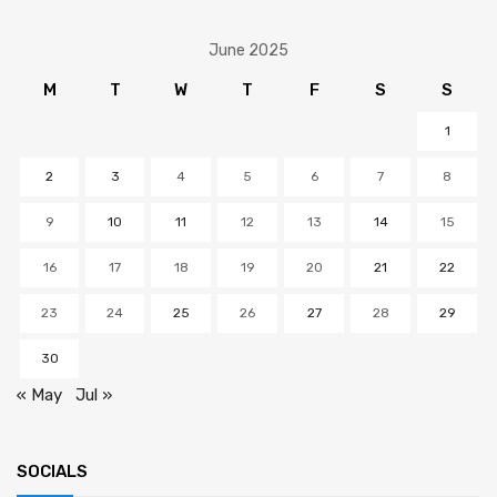
June 2025
M
T
W
T
F
S
S
1
2
3
4
5
6
7
8
9
10
11
12
13
14
15
16
17
18
19
20
21
22
23
24
25
26
27
28
29
30
« May
Jul »
SOCIALS