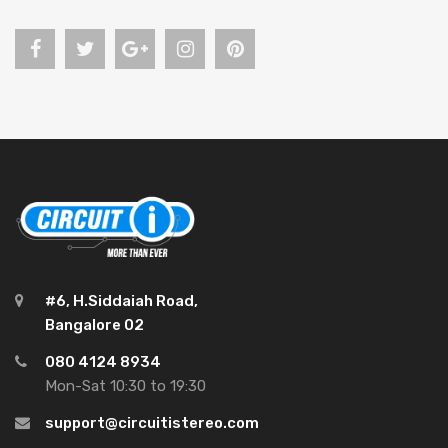
#6, H.Siddaiah Road,
Bangalore 02
080 4124 8934
Mon-Sat 10:30 to 19:30
support@circuitistereo.com