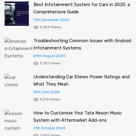
Best Infotainment System for Cars in 2025: a
Comprehensive Guide
17th December 2024
5,609 Views
Troubleshooting Common Issues with Android
Infotainment Systems
29th August 2024
5,321 Views
Understanding Car Stereo Power Ratings and
What They Mean
18th July 2024
5,216 Views
How to Customize Your Tata Nexon Music
System with Aftermarket Add-ons
17th October 2024
3,991 Views