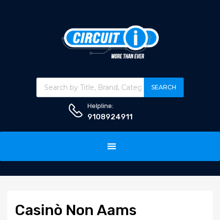
Products search
SEARCH
Helpline:
9108924911
Skip
to
content
Casinò Non Aams