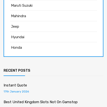
Maruti Suzuki
Mahindra
Jeep
Hyundai
Honda
RECENT POSTS
Instant Quote
17th January 2026
Best United Kingdom Slots Not On Gamstop