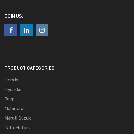
JOIN US:
PRODUCT CATEGORIES
Honda
Hyundai
Jeep
Mahindra
Maruti Suzuki
Tata Motors