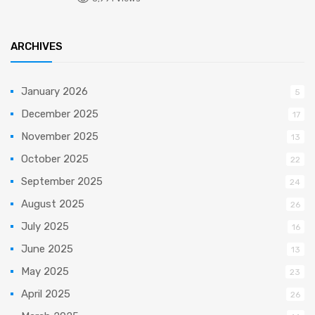
ARCHIVES
January 2026
5
December 2025
17
November 2025
13
October 2025
22
September 2025
24
August 2025
26
July 2025
16
June 2025
13
May 2025
23
April 2025
26