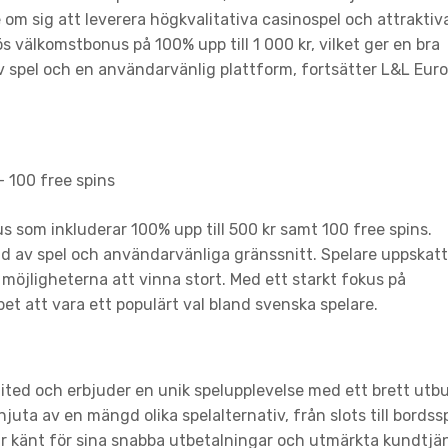
 om sig att leverera högkvalitativa casinospel och attraktiv
 välkomstbonus på 100% upp till 1 000 kr, vilket ger en bra
av spel och en användarvänlig plattform, fortsätter L&L Eur
+ 100 free spins
 som inkluderar 100% upp till 500 kr samt 100 free spins.
ud av spel och användarvänliga gränssnitt. Spelare uppskatt
öjligheterna att vinna stort. Med ett starkt fokus på
t att vara ett populärt val bland svenska spelare.
mited och erbjuder en unik spelupplevelse med ett brett utb
juta av en mängd olika spelalternativ, från slots till bordssp
o är känt för sina snabba utbetalningar och utmärkta kundtjä