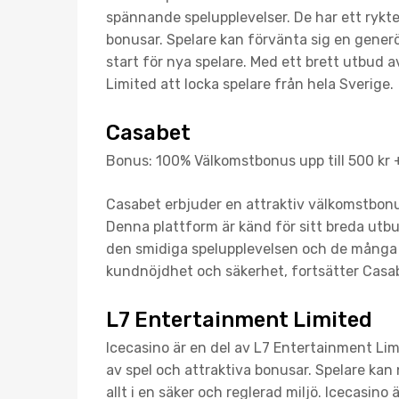
spännande spelupplevelser. De har ett rykte
bonusar. Spelare kan förvänta sig en generös
start för nya spelare. Med ett brett utbud 
Limited att locka spelare från hela Sverige.
Casabet
Bonus: 100% Välkomstbonus upp till 500 kr 
Casabet erbjuder en attraktiv välkomstbonus
Denna plattform är känd för sitt breda utb
den smidiga spelupplevelsen och de många m
kundnöjdhet och säkerhet, fortsätter Casabe
L7 Entertainment Limited
Icecasino är en del av L7 Entertainment Li
av spel och attraktiva bonusar. Spelare kan n
allt i en säker och reglerad miljö. Icecasin