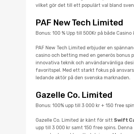
vilket gör det till ett populärt val bland sve
PAF New Tech Limited
Bonus: 100 % Upp till 500Kr på både Casino
PAF New Tech Limited erbjuder en spännan
casino och betting med en generös bonus på 
innovativa teknik och användarvänliga design
favoritspel. Med ett starkt fokus på ansvar
ledande aktör på den svenska marknaden.
Gazelle Co. Limited
Bonus: 100% upp till 3 000 kr + 150 free spi
Gazelle Co. Limited är känt för sitt
Swift C
upp till 3 000 kr samt 150 free spins. Denna