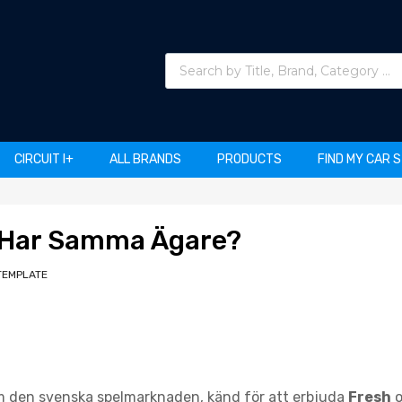
Products search
CIRCUIT I+
ALL BRANDS
PRODUCTS
FIND MY CAR 
n Har Samma Ägare?
TEMPLATE
om den svenska spelmarknaden, känd för att erbjuda
Fresh
o