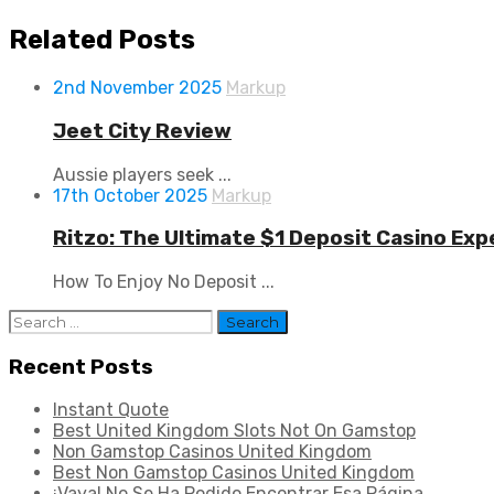
navigation
Related
Posts
2nd November 2025
Markup
Jeet City Review
Aussie players seek ...
17th October 2025
Markup
Ritzo: The Ultimate $1 Deposit Casino Expe
How To Enjoy No Deposit ...
Search
for:
Recent Posts
Instant Quote
Best United Kingdom Slots Not On Gamstop
Non Gamstop Casinos United Kingdom
Best Non Gamstop Casinos United Kingdom
¡Vaya! No Se Ha Podido Encontrar Esa Página.