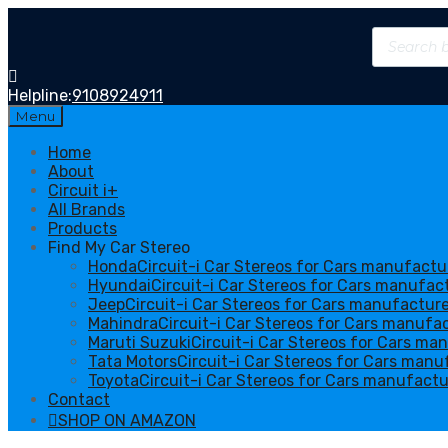
Products
search
Helpline:
9108924911
Skip
Menu
to
content
Home
About
Circuit i+
All Brands
Products
Find My Car Stereo
Honda
Circuit-i Car Stereos for Cars manufact
Hyundai
Circuit-i Car Stereos for Cars manufa
Jeep
Circuit-i Car Stereos for Cars manufactur
Mahindra
Circuit-i Car Stereos for Cars manufa
Maruti Suzuki
Circuit-i Car Stereos for Cars ma
Tata Motors
Circuit-i Car Stereos for Cars man
Toyota
Circuit-i Car Stereos for Cars manufactu
Contact
SHOP ON AMAZON