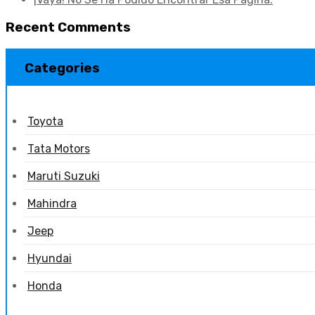
Recent Comments
Categories
Toyota
Tata Motors
Maruti Suzuki
Mahindra
Jeep
Hyundai
Honda