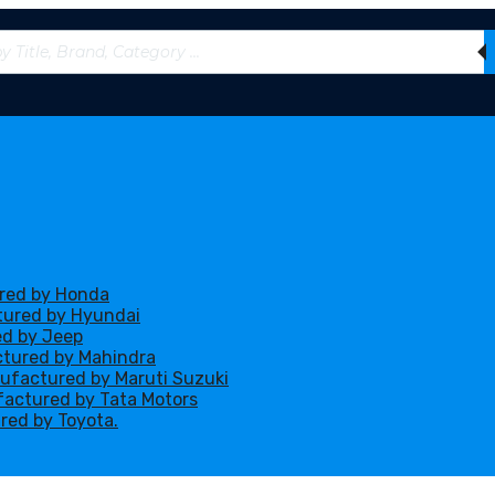
ured by Honda
ctured by Hyundai
ed by Jeep
ctured by Mahindra
nufactured by Maruti Suzuki
ufactured by Tata Motors
red by Toyota.