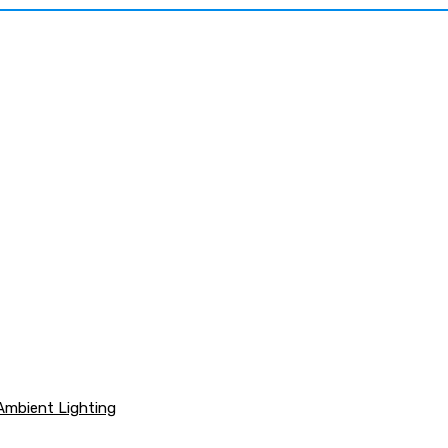
 Ambient Lighting